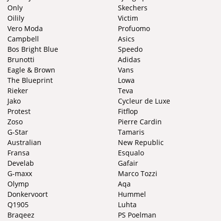
Only
Skechers
Oilily
Victim
Vero Moda
Profuomo
Campbell
Asics
Bos Bright Blue
Speedo
Brunotti
Adidas
Eagle & Brown
Vans
The Blueprint
Lowa
Rieker
Teva
Jako
Cycleur de Luxe
Protest
Fitflop
Zoso
Pierre Cardin
G-Star
Tamaris
Australian
New Republic
Fransa
Esqualo
Develab
Gafair
G-maxx
Marco Tozzi
Olymp
Aqa
Donkervoort
Hummel
Q1905
Luhta
Braqeez
PS Poelman