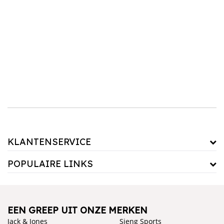
functies met een stijlvol design. Van minimalistisch modern tot rustiek en klassiek, tafels
van
Hoyz
en
Lisomme
bieden veelzijdige opties voor elke ruimte. Shop nu en ontdek de
tafel die jouw interieur compleet maakt!
KLANTENSERVICE
POPULAIRE LINKS
EEN GREEP UIT ONZE MERKEN
Jack & Jones
Sjeng Sports