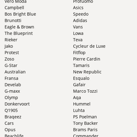
Vero Moda
Profuomo
Campbell
Asics
Bos Bright Blue
Speedo
Brunotti
Adidas
Eagle & Brown
Vans
The Blueprint
Lowa
Rieker
Teva
Jako
Cycleur de Luxe
Protest
Fitflop
Zoso
Pierre Cardin
G-Star
Tamaris
Australian
New Republic
Fransa
Esqualo
Develab
Gafair
G-maxx
Marco Tozzi
Olymp
Aqa
Donkervoort
Hummel
Q1905
Luhta
Braqeez
PS Poelman
Cars
Tony Backer
Opus
Brams Paris
Beachlife
Commander