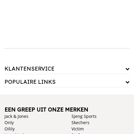
bieden een combinatie van design en comfort, terwijl Lucevi bedden bekend staat om
hun duurzaamheid en uitstekende slaapkwaliteit.
Bed
Creëer de perfecte slaapomgeving. Kies voor een bed dat zowel stijlvol als functioneel is
en creëer een ruimte waar je elke nacht van kunt genieten. Combineer je bed met een van
onze comfortabele matrassen voor de ultieme slaapervaring.
KLANTENSERVICE
POPULAIRE LINKS
EEN GREEP UIT ONZE MERKEN
Jack & Jones
Sjeng Sports
Only
Skechers
Oilily
Victim