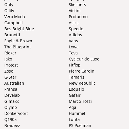
Only
Skechers
Oilily
Victim
Vero Moda
Profuomo
Campbell
Asics
Bos Bright Blue
Speedo
Brunotti
Adidas
Eagle & Brown
Vans
The Blueprint
Lowa
Rieker
Teva
Jako
Cycleur de Luxe
Protest
Fitflop
Zoso
Pierre Cardin
G-Star
Tamaris
Australian
New Republic
Fransa
Esqualo
Develab
Gafair
G-maxx
Marco Tozzi
Olymp
Aqa
Donkervoort
Hummel
Q1905
Luhta
Braqeez
PS Poelman