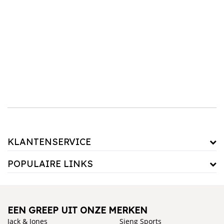
dekbedovertrek beschermt niet alleen je dekbed, maar voegt ook stijl toe aan je
slaapkamer. Combineer dit met een matrasbeschermer om je matras in topconditie te
houden. Upgrade je slaapkamer vandaag nog met ons assortiment!
KLANTENSERVICE
POPULAIRE LINKS
EEN GREEP UIT ONZE MERKEN
Jack & Jones
Sjeng Sports