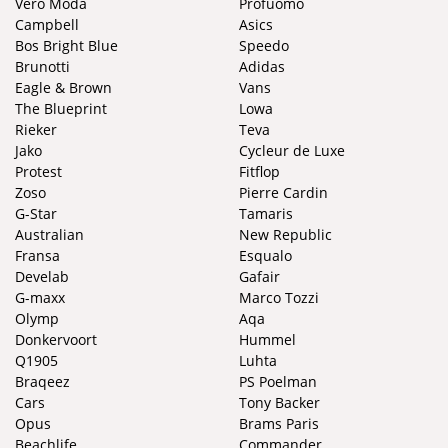
Vero Moda
Profuomo
Campbell
Asics
Bos Bright Blue
Speedo
Brunotti
Adidas
Eagle & Brown
Vans
The Blueprint
Lowa
Rieker
Teva
Jako
Cycleur de Luxe
Protest
Fitflop
Zoso
Pierre Cardin
G-Star
Tamaris
Australian
New Republic
Fransa
Esqualo
Develab
Gafair
G-maxx
Marco Tozzi
Olymp
Aqa
Donkervoort
Hummel
Q1905
Luhta
Braqeez
PS Poelman
Cars
Tony Backer
Opus
Brams Paris
Beachlife
Commander