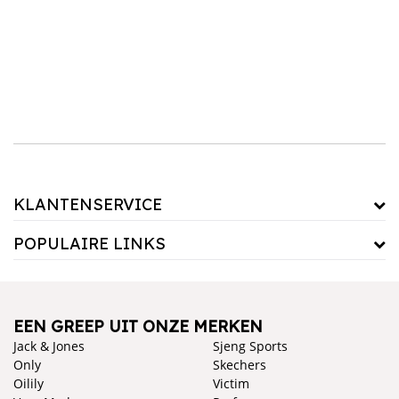
Combineer een hoeslaken met een ademende matrasbeschermer voor extra bescherming
en comfort, of kies voor een van onze zachte dekbedovertrekken om je bed helemaal af
te maken. Ontdek vandaag nog ons assortiment en kies een hoeslaken dat past bij jouw
matras en slaapstijl!
KLANTENSERVICE
POPULAIRE LINKS
EEN GREEP UIT ONZE MERKEN
Jack & Jones
Sjeng Sports
Only
Skechers
Oilily
Victim