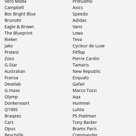
Vero Moda
Profuomo
Campbell
Asics
Bos Bright Blue
Speedo
Brunotti
Adidas
Eagle & Brown
Vans
The Blueprint
Lowa
Rieker
Teva
Jako
Cycleur de Luxe
Protest
Fitflop
Zoso
Pierre Cardin
G-Star
Tamaris
Australian
New Republic
Fransa
Esqualo
Develab
Gafair
G-maxx
Marco Tozzi
Olymp
Aqa
Donkervoort
Hummel
Q1905
Luhta
Braqeez
PS Poelman
Cars
Tony Backer
Opus
Brams Paris
Beachlife
Commander