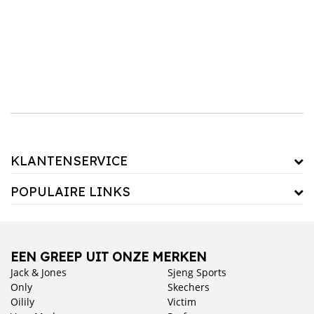
kussen kunt aanpassen aan je eigen stijl en de uitstraling van je slaapkamer. Of je nu
kiest voor een klassiek witte kussenloop of een mooie kleur om wat extra flair toe te
voegen, er is altijd een optie die perfect past bij jouw interieur. Merken zoals Sia Deco en
Superieur
bieden je de kans om jouw slaapruimte te personaliseren zonder in te boeten
op comfort of kwaliteit.
Kussensloop
Maak je bed compleet door je kussenslopen te combineren met onze zachte
dekbedovertrekken en comfortabele hoeslakens. Zo creëer je een perfecte slaapomgeving
die niet alleen heerlijk aanvoelt, maar er ook fantastisch uitziet!
KLANTENSERVICE
POPULAIRE LINKS
EEN GREEP UIT ONZE MERKEN
Jack & Jones
Sjeng Sports
Only
Skechers
Oilily
Victim