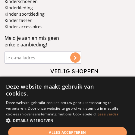
Kinderschoenen
Kinderkleding
Kinder sportkleding
Kinder tassen
Kinder accessoires
Meld je aan en mis geen
enkele aanbieding!
VEILIG SHOPPEN
VOLG ONS
Deze website maakt gebruik van
cookies.
Deze website gebruikt cookies om uw gebruikerservaring te
verbeteren. Door onze website te gebruiken, stemt u in met alle
cookies in overeenstemming met ons Cookiebeleid.
Lees verder
DETAILS WEERGEVEN
© 1877 - 2025 - V&D
ALLES ACCEPTEREN