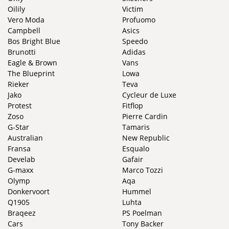
Oilily
Victim
Vero Moda
Profuomo
Campbell
Asics
Bos Bright Blue
Speedo
Brunotti
Adidas
Eagle & Brown
Vans
The Blueprint
Lowa
Rieker
Teva
Jako
Cycleur de Luxe
Protest
Fitflop
Zoso
Pierre Cardin
G-Star
Tamaris
Australian
New Republic
Fransa
Esqualo
Develab
Gafair
G-maxx
Marco Tozzi
Olymp
Aqa
Donkervoort
Hummel
Q1905
Luhta
Braqeez
PS Poelman
Cars
Tony Backer