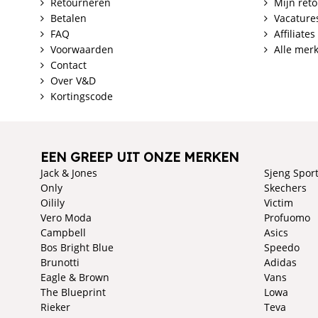
Retourneren
Mijn ret
Betalen
Vacature
FAQ
Affiliates
Voorwaarden
Alle mer
Contact
Over V&D
Kortingscode
EEN GREEP UIT ONZE MERKEN
Jack & Jones
Sjeng Spor
Only
Skechers
Oilily
Victim
Vero Moda
Profuomo
Campbell
Asics
Bos Bright Blue
Speedo
Brunotti
Adidas
Eagle & Brown
Vans
The Blueprint
Lowa
Rieker
Teva