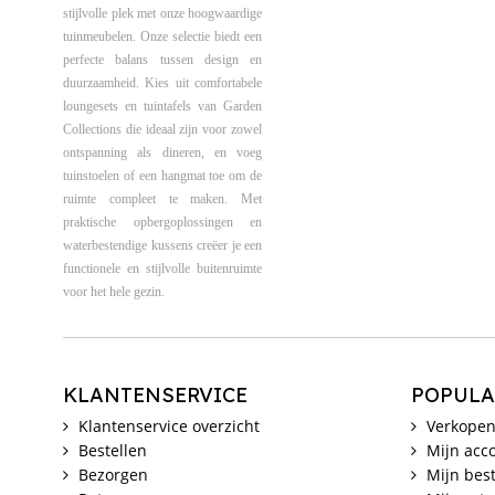
stijlvolle plek met onze hoogwaardige
tuinmeubelen. Onze selectie biedt een
perfecte balans tussen design en
duurzaamheid. Kies uit comfortabele
loungesets en tuintafels van Garden
Collections die ideaal zijn voor zowel
ontspanning als dineren, en voeg
tuinstoelen of een hangmat toe om de
ruimte compleet te maken. Met
praktische opbergoplossingen en
waterbestendige kussens creëer je een
functionele en stijlvolle buitenruimte
voor het hele gezin.
KLANTENSERVICE
POPULA
Klantenservice overzicht
Verkopen
Bestellen
Mijn acc
Bezorgen
Mijn best