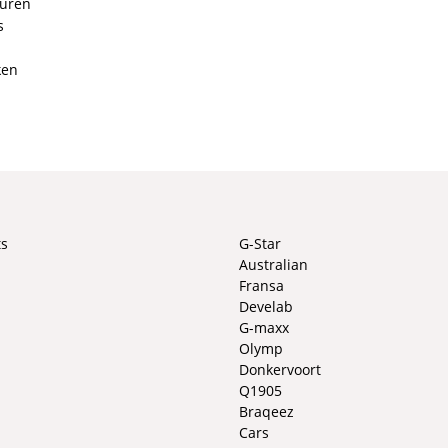
ouren
s
ken
ts
G-Star
Australian
Fransa
Develab
G-maxx
Olymp
Donkervoort
Q1905
Braqeez
Cars