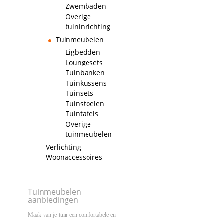
Zwembaden
Overige
tuininrichting
Tuinmeubelen
Ligbedden
Loungesets
Tuinbanken
Tuinkussens
Tuinsets
Tuinstoelen
Tuintafels
Overige
tuinmeubelen
Verlichting
Woonaccessoires
Tuinmeubelen
aanbiedingen
Maak van je tuin een comfortabele en