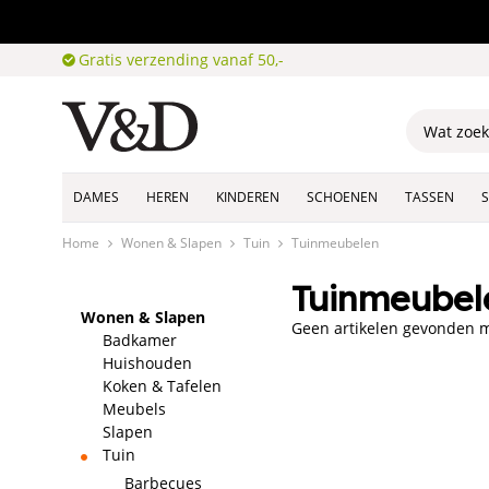
Gratis verzending vanaf 50,-
DAMES
HEREN
KINDEREN
SCHOENEN
TASSEN
Home
Wonen & Slapen
Tuin
Tuinmeubelen
Tuinmeubel
Wonen & Slapen
Geen artikelen gevonden me
Badkamer
Huishouden
Koken & Tafelen
Meubels
Slapen
Tuin
Barbecues