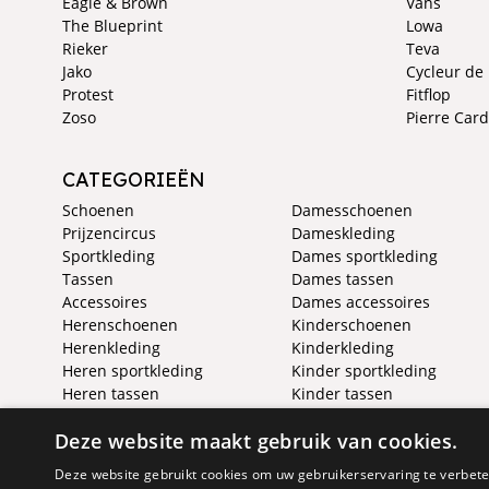
Eagle & Brown
Vans
The Blueprint
Lowa
Rieker
Teva
Jako
Cycleur de
Protest
Fitflop
Zoso
Pierre Card
CATEGORIEËN
Schoenen
Damesschoenen
Prijzencircus
Dameskleding
Sportkleding
Dames sportkleding
Tassen
Dames tassen
Accessoires
Dames accessoires
Herenschoenen
Kinderschoenen
Herenkleding
Kinderkleding
Heren sportkleding
Kinder sportkleding
Heren tassen
Kinder tassen
Heren accessoires
Kinder accessoires
Deze website maakt gebruik van cookies.
Deze website gebruikt cookies om uw gebruikerservaring te verbeter