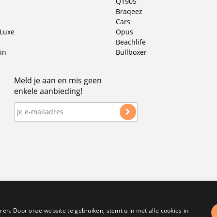
Q1905
Braqeez
Cars
 Luxe
Opus
Beachlife
in
Bullboxer
Meld je aan en mis geen
enkele aanbieding!
en. Door onze website te gebruiken, stemt u in met alle cookies in