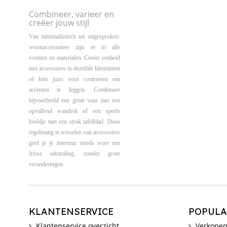
Combineer, varieer en
creëer jouw stijl
Van minimalistisch tot uitgesproken:
woonaccessoires zijn er in alle
vormen en materialen. Creëer eenheid
met accessoires in dezelfde kleurtinten
of kies juist voor contrasten om
accenten te leggen. Combineer
bijvoorbeeld een grote vaas met een
opvallend wandrek of een speels
beeldje met een strak tafelblad. Door
regelmatig te wisselen van accessoires
geef je je interieur steeds weer een
frisse uitstraling, zonder grote
veranderingen.
KLANTENSERVICE
POPULA
Klantenservice overzicht
Verkopen