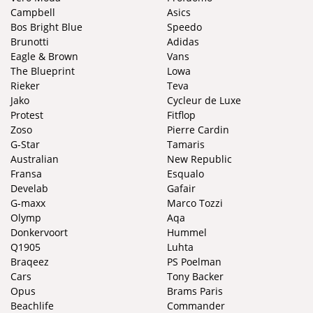
Campbell
Asics
Bos Bright Blue
Speedo
Brunotti
Adidas
Eagle & Brown
Vans
The Blueprint
Lowa
Rieker
Teva
Jako
Cycleur de Luxe
Protest
Fitflop
Zoso
Pierre Cardin
G-Star
Tamaris
Australian
New Republic
Fransa
Esqualo
Develab
Gafair
G-maxx
Marco Tozzi
Olymp
Aqa
Donkervoort
Hummel
Q1905
Luhta
Braqeez
PS Poelman
Cars
Tony Backer
Opus
Brams Paris
Beachlife
Commander