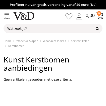
Gratis verzending vanaf 50,-
Profiteer nu van gratis verzending vanaf 50 euro (NL)
0
0,00
Menu
Home
Wonen & Slapen
Woonaccessoires
Kerstartikelen
Kerstbomen
Kunst Kerstbomen
aanbiedingen
Geen artikelen gevonden met deze criteria.