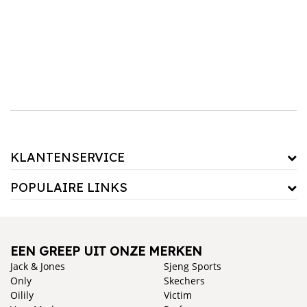
uitstraling of een grote klok als statement piece, klokken kunnen de sfeer in elke kamer
versterken. Hang een grote wandklok boven de eettafel voor een eye-catching effect, of
kies voor een elegante tafelklok op je bureau voor een subtiele toevoeging aan je
werkruimte. Klokken zijn niet alleen functioneel, maar ook decoratief, en kunnen het
hele gevoel van je interieur verbeteren.
KLANTENSERVICE
POPULAIRE LINKS
EEN GREEP UIT ONZE MERKEN
Jack & Jones
Sjeng Sports
Only
Skechers
Oilily
Victim