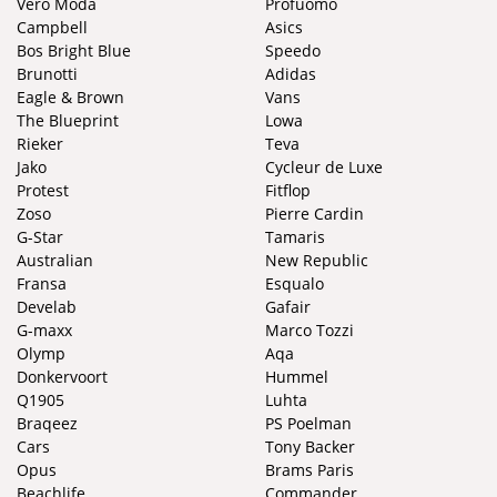
Vero Moda
Profuomo
Campbell
Asics
Bos Bright Blue
Speedo
Brunotti
Adidas
Eagle & Brown
Vans
The Blueprint
Lowa
Rieker
Teva
Jako
Cycleur de Luxe
Protest
Fitflop
Zoso
Pierre Cardin
G-Star
Tamaris
Australian
New Republic
Fransa
Esqualo
Develab
Gafair
G-maxx
Marco Tozzi
Olymp
Aqa
Donkervoort
Hummel
Q1905
Luhta
Braqeez
PS Poelman
Cars
Tony Backer
Opus
Brams Paris
Beachlife
Commander