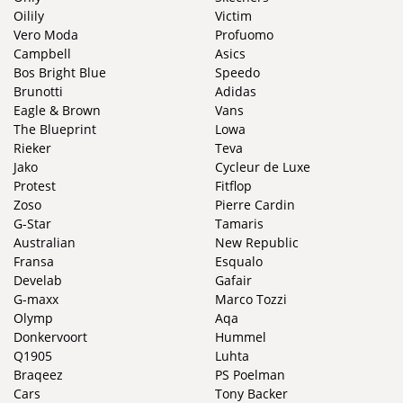
Oilily
Victim
Vero Moda
Profuomo
Campbell
Asics
Bos Bright Blue
Speedo
Brunotti
Adidas
Eagle & Brown
Vans
The Blueprint
Lowa
Rieker
Teva
Jako
Cycleur de Luxe
Protest
Fitflop
Zoso
Pierre Cardin
G-Star
Tamaris
Australian
New Republic
Fransa
Esqualo
Develab
Gafair
G-maxx
Marco Tozzi
Olymp
Aqa
Donkervoort
Hummel
Q1905
Luhta
Braqeez
PS Poelman
Cars
Tony Backer