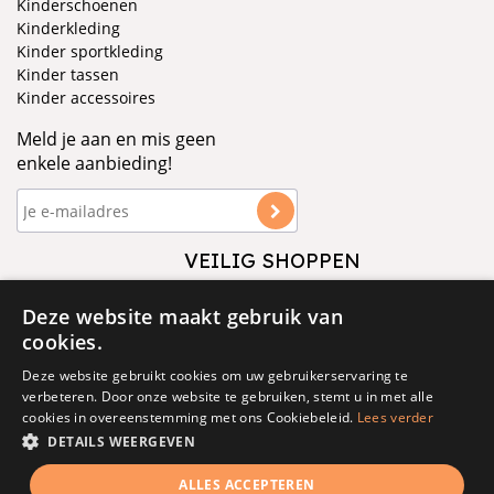
Kinderschoenen
Kinderkleding
Kinder sportkleding
Kinder tassen
Kinder accessoires
Meld je aan en mis geen
enkele aanbieding!
VEILIG SHOPPEN
VOLG ONS
Deze website maakt gebruik van
cookies.
Deze website gebruikt cookies om uw gebruikerservaring te
verbeteren. Door onze website te gebruiken, stemt u in met alle
cookies in overeenstemming met ons Cookiebeleid.
Lees verder
DETAILS WEERGEVEN
© 1877 - 2025 - V&D
ALLES ACCEPTEREN