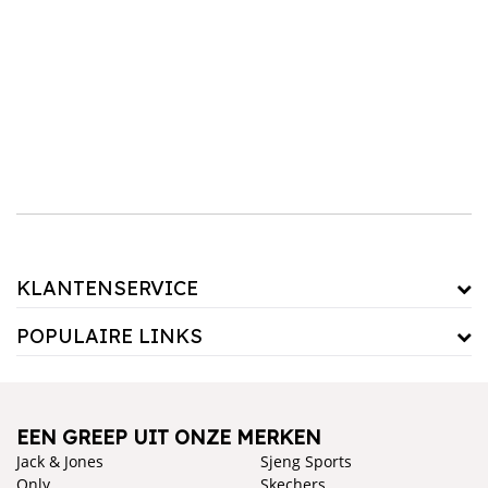
keramiek en beton, zodat je altijd een stijl vindt die bij jouw smaak past. Kies voor een
moderne, strakke plantenbak voor een eigentijdse look of ga voor een rustige variant
voor een klassieke uitstraling. Plaats je plantenbakken op je terras, balkon of in je
woonkamer en creëer een groen en levendig accent in je ruimte.
KLANTENSERVICE
POPULAIRE LINKS
EEN GREEP UIT ONZE MERKEN
Jack & Jones
Sjeng Sports
Only
Skechers