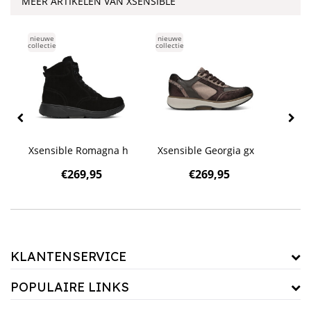
MEER ARTIKELEN VAN XSENSIBLE
nieuwe
nieuwe
nieuwe
collectie
collectie
collecti
x
Xsensible Romagna h
Xsensible Georgia gx
Xsens
€
269,95
€
269,95
KLANTENSERVICE
POPULAIRE LINKS