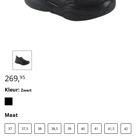
269,
95
Kleur:
Zwart
Maat
37
37,5
38
38,5
39
40
41
41,5
42