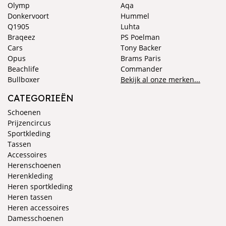
Olymp
Aqa
Donkervoort
Hummel
Q1905
Luhta
Braqeez
PS Poelman
Cars
Tony Backer
Opus
Brams Paris
Beachlife
Commander
Bullboxer
Bekijk al onze merken...
CATEGORIEËN
Schoenen
Prijzencircus
Sportkleding
Tassen
Accessoires
Herenschoenen
Herenkleding
Heren sportkleding
Heren tassen
Heren accessoires
Damesschoenen