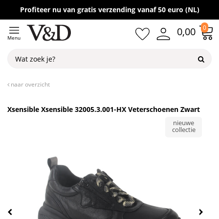
Gratis verzending vanaf 50,-
Profiteer nu van gratis verzending vanaf 50 euro (NL)
0
0,00
Menu
naar overzicht
Xsensible Xsensible 32005.3.001-HX Veterschoenen Zwart
nieuwe
collectie