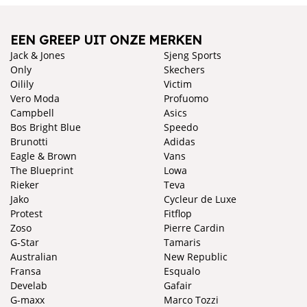
EEN GREEP UIT ONZE MERKEN
Jack & Jones
Sjeng Sports
Only
Skechers
Oilily
Victim
Vero Moda
Profuomo
Campbell
Asics
Bos Bright Blue
Speedo
Brunotti
Adidas
Eagle & Brown
Vans
The Blueprint
Lowa
Rieker
Teva
Jako
Cycleur de Luxe
Protest
Fitflop
Zoso
Pierre Cardin
G-Star
Tamaris
Australian
New Republic
Fransa
Esqualo
Develab
Gafair
G-maxx
Marco Tozzi