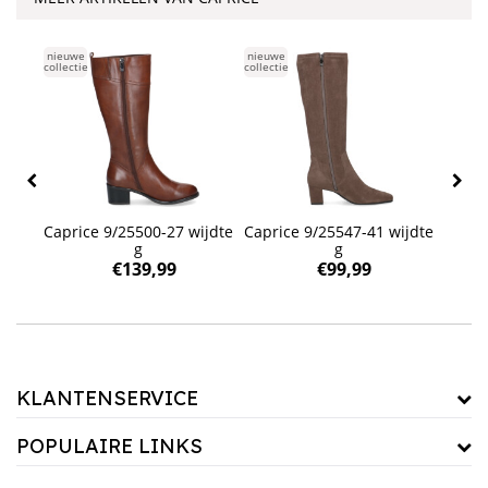
nieuwe
nieuwe
nieuwe
collectie
collectie
collecti
-024
Caprice 9/25500-27 wijdte
Caprice 9/25547-41 wijdte
Capri
en
g
g
€
139,99
€
99,99
KLANTENSERVICE
POPULAIRE LINKS