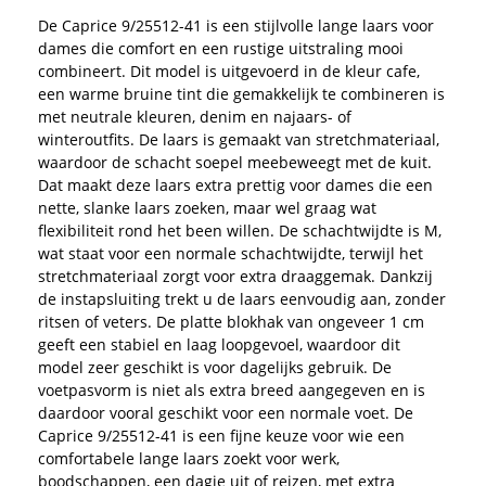
De Caprice 9/25512-41 is een stijlvolle lange laars voor
dames die comfort en een rustige uitstraling mooi
combineert. Dit model is uitgevoerd in de kleur cafe,
een warme bruine tint die gemakkelijk te combineren is
met neutrale kleuren, denim en najaars- of
winteroutfits. De laars is gemaakt van stretchmateriaal,
waardoor de schacht soepel meebeweegt met de kuit.
Dat maakt deze laars extra prettig voor dames die een
nette, slanke laars zoeken, maar wel graag wat
flexibiliteit rond het been willen. De schachtwijdte is M,
wat staat voor een normale schachtwijdte, terwijl het
stretchmateriaal zorgt voor extra draaggemak. Dankzij
de instapsluiting trekt u de laars eenvoudig aan, zonder
ritsen of veters. De platte blokhak van ongeveer 1 cm
geeft een stabiel en laag loopgevoel, waardoor dit
model zeer geschikt is voor dagelijks gebruik. De
voetpasvorm is niet als extra breed aangegeven en is
daardoor vooral geschikt voor een normale voet. De
Caprice 9/25512-41 is een fijne keuze voor wie een
comfortabele lange laars zoekt voor werk,
boodschappen, een dagje uit of reizen, met extra