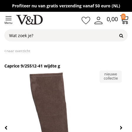
Gratis verzending vanaf 50,-
Profiteer nu van gratis verzending vanaf 50 euro (NL)
0
0,00
Menu
naar overzicht
Caprice 9/25512-41 wijdte g
nieuwe
collectie