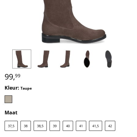
99,
99
Kleur:
Taupe
Maat
37,5
38
38,5
39
40
41
41,5
42