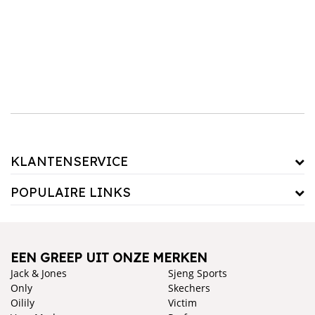
soorten reistassen, zoals duffeltassen, rugzakken en meer. Bekijk onze uitgebreide
collectie reistassen en vind de tas die bij jou past. Bestel eenvoudig online en geniet van
gratis verzending bij bestellingen boven de €50. Onze reistassen zijn niet alleen handig
voor jezelf, maar ook perfect als cadeau voor een reisliefhebber in jouw omgeving.
KLANTENSERVICE
POPULAIRE LINKS
EEN GREEP UIT ONZE MERKEN
Jack & Jones
Sjeng Sports
Only
Skechers
Oilily
Victim