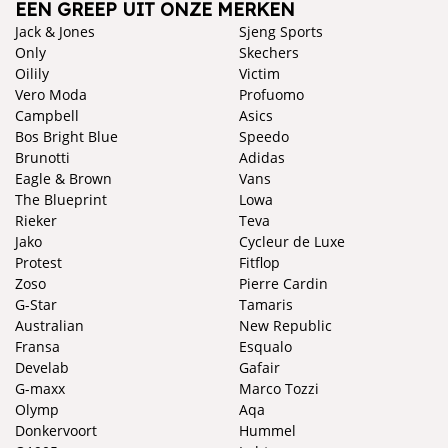
EEN GREEP UIT ONZE MERKEN
Jack & Jones
Sjeng Sports
Only
Skechers
Oilily
Victim
Vero Moda
Profuomo
Campbell
Asics
Bos Bright Blue
Speedo
Brunotti
Adidas
Eagle & Brown
Vans
The Blueprint
Lowa
Rieker
Teva
Jako
Cycleur de Luxe
Protest
Fitflop
Zoso
Pierre Cardin
G-Star
Tamaris
Australian
New Republic
Fransa
Esqualo
Develab
Gafair
G-maxx
Marco Tozzi
Olymp
Aqa
Donkervoort
Hummel