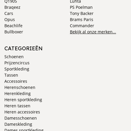
Q1905
Luhta
Braqeez
PS Poelman
Cars
Tony Backer
Opus
Brams Paris
Beachlife
Commander
Bullboxer
Bekijk al onze merken...
CATEGORIEËN
Schoenen
Prijzencircus
Sportkleding
Tassen
Accessoires
Herenschoenen
Herenkleding
Heren sportkleding
Heren tassen
Heren accessoires
Damesschoenen
Dameskleding
Dames sportkleding