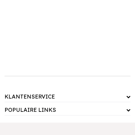
Zwarte badkameraccessoires
Badkameraccessoires zijn verkrijgbaar in diverse materialen en ontwerpen, zodat je altijd
iets vindt dat bij je persoonlijke stijl past. Populair zijn de
zwarte
badkameraccessoires
, ze zorgen voor een stijlvolle, chique sfeer. Combineer je
accessoires met een mooie
badmat
en een praktische douchegordijn voor een compleet
en harmonieus badkamerinterieur. Ontdek vandaag nog ons assortiment en maak van je
badkamer een luxe oase!
KLANTENSERVICE
POPULAIRE LINKS