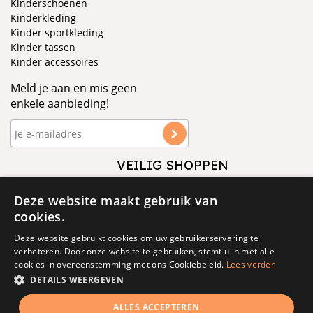
Kinderschoenen
Kinderkleding
Kinder sportkleding
Kinder tassen
Kinder accessoires
Meld je aan en mis geen
enkele aanbieding!
VEILIG SHOPPEN
VOLG ONS
Deze website maakt gebruik van
cookies.
Deze website gebruikt cookies om uw gebruikerservaring te
verbeteren. Door onze website te gebruiken, stemt u in met alle
cookies in overeenstemming met ons Cookiebeleid.
Lees verder
DETAILS WEERGEVEN
© 1877 - 2025 - V&D
ALLES ACCEPTEREN