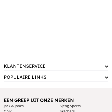
Volare Bicycles
Disney
Met betrouwbare merken zoals
en
kies je voor kwaliteit en
veiligheid. Fietsen zijn voorzien van stevige frames en handige details zoals zijwieltjes of
terugtrapremmen, terwijl stepjes lichtgewicht en makkelijk mee te nemen zijn.
veiligheidshelm
Combineer een fiets of step met een
en praktische accessoires voor
een complete uitrusting.
KLANTENSERVICE
POPULAIRE LINKS
EEN GREEP UIT ONZE MERKEN
Jack & Jones
Sjeng Sports
Only
Skechers