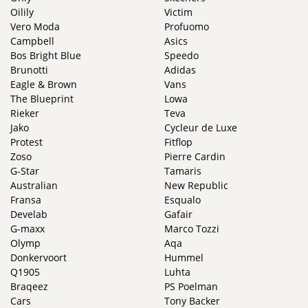
Oilily
Victim
Vero Moda
Profuomo
Campbell
Asics
Bos Bright Blue
Speedo
Brunotti
Adidas
Eagle & Brown
Vans
The Blueprint
Lowa
Rieker
Teva
Jako
Cycleur de Luxe
Protest
Fitflop
Zoso
Pierre Cardin
G-Star
Tamaris
Australian
New Republic
Fransa
Esqualo
Develab
Gafair
G-maxx
Marco Tozzi
Olymp
Aqa
Donkervoort
Hummel
Q1905
Luhta
Braqeez
PS Poelman
Cars
Tony Backer