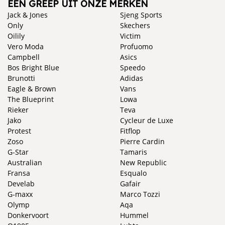
EEN GREEP UIT ONZE MERKEN
Jack & Jones
Sjeng Sports
Only
Skechers
Oilily
Victim
Vero Moda
Profuomo
Campbell
Asics
Bos Bright Blue
Speedo
Brunotti
Adidas
Eagle & Brown
Vans
The Blueprint
Lowa
Rieker
Teva
Jako
Cycleur de Luxe
Protest
Fitflop
Zoso
Pierre Cardin
G-Star
Tamaris
Australian
New Republic
Fransa
Esqualo
Develab
Gafair
G-maxx
Marco Tozzi
Olymp
Aqa
Donkervoort
Hummel