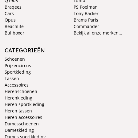
Q1905
Luhta
Braqeez
PS Poelman
Cars
Tony Backer
Opus
Brams Paris
Beachlife
Commander
Bullboxer
Bekijk al onze merken...
CATEGORIEËN
Schoenen
Prijzencircus
Sportkleding
Tassen
Accessoires
Herenschoenen
Herenkleding
Heren sportkleding
Heren tassen
Heren accessoires
Damesschoenen
Dameskleding
Dames sportkleding