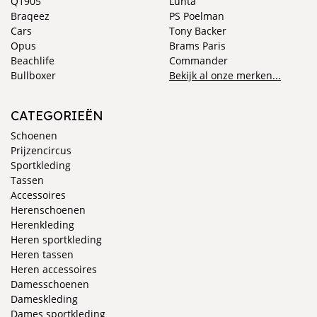
Q1905
Luhta
Braqeez
PS Poelman
Cars
Tony Backer
Opus
Brams Paris
Beachlife
Commander
Bullboxer
Bekijk al onze merken...
CATEGORIEËN
Schoenen
Prijzencircus
Sportkleding
Tassen
Accessoires
Herenschoenen
Herenkleding
Heren sportkleding
Heren tassen
Heren accessoires
Damesschoenen
Dameskleding
Dames sportkleding