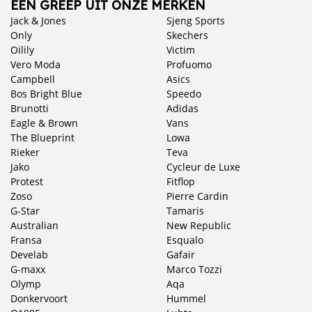
EEN GREEP UIT ONZE MERKEN
Jack & Jones
Sjeng Sports
Only
Skechers
Oilily
Victim
Vero Moda
Profuomo
Campbell
Asics
Bos Bright Blue
Speedo
Brunotti
Adidas
Eagle & Brown
Vans
The Blueprint
Lowa
Rieker
Teva
Jako
Cycleur de Luxe
Protest
Fitflop
Zoso
Pierre Cardin
G-Star
Tamaris
Australian
New Republic
Fransa
Esqualo
Develab
Gafair
G-maxx
Marco Tozzi
Olymp
Aqa
Donkervoort
Hummel