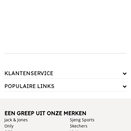
Of je nu kiest voor een minimalistisch
planchet in zwart
voor een moderne touch, of
een glazen planchet voor een luchtige uitstraling, deze wandplanken voegen zowel
functionaliteit als flair toe aan elke badkamer. Maak je badkamer compleet met een
stijlvoll planchet die gemak en elegantie samenbrengt.
KLANTENSERVICE
POPULAIRE LINKS
EEN GREEP UIT ONZE MERKEN
Jack & Jones
Sjeng Sports
Only
Skechers