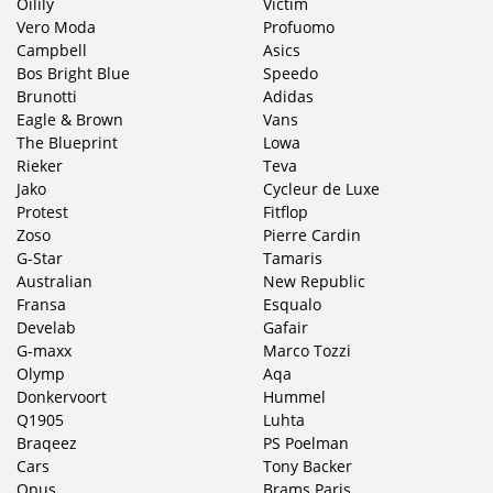
Oilily
Victim
Vero Moda
Profuomo
Campbell
Asics
Bos Bright Blue
Speedo
Brunotti
Adidas
Eagle & Brown
Vans
The Blueprint
Lowa
Rieker
Teva
Jako
Cycleur de Luxe
Protest
Fitflop
Zoso
Pierre Cardin
G-Star
Tamaris
Australian
New Republic
Fransa
Esqualo
Develab
Gafair
G-maxx
Marco Tozzi
Olymp
Aqa
Donkervoort
Hummel
Q1905
Luhta
Braqeez
PS Poelman
Cars
Tony Backer
Opus
Brams Paris