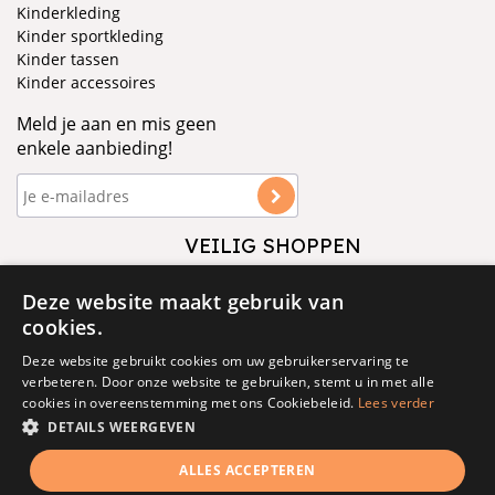
Kinderkleding
Kinder sportkleding
Kinder tassen
Kinder accessoires
Meld je aan en mis geen
enkele aanbieding!
VEILIG SHOPPEN
VOLG ONS
Deze website maakt gebruik van
cookies.
Deze website gebruikt cookies om uw gebruikerservaring te
verbeteren. Door onze website te gebruiken, stemt u in met alle
cookies in overeenstemming met ons Cookiebeleid.
Lees verder
DETAILS WEERGEVEN
© 1877 - 2025 - V&D
ALLES ACCEPTEREN
Algemene voorwaarden
Privacy
Cookies