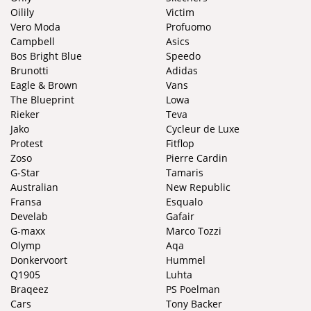
Oilily
Victim
Vero Moda
Profuomo
Campbell
Asics
Bos Bright Blue
Speedo
Brunotti
Adidas
Eagle & Brown
Vans
The Blueprint
Lowa
Rieker
Teva
Jako
Cycleur de Luxe
Protest
Fitflop
Zoso
Pierre Cardin
G-Star
Tamaris
Australian
New Republic
Fransa
Esqualo
Develab
Gafair
G-maxx
Marco Tozzi
Olymp
Aqa
Donkervoort
Hummel
Q1905
Luhta
Braqeez
PS Poelman
Cars
Tony Backer