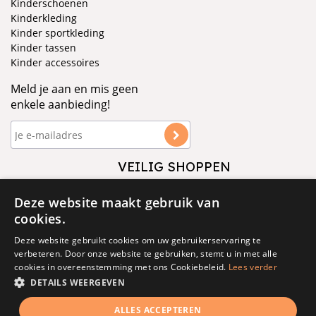
Kinderschoenen
Kinderkleding
Kinder sportkleding
Kinder tassen
Kinder accessoires
Meld je aan en mis geen
enkele aanbieding!
VEILIG SHOPPEN
VOLG ONS
Deze website maakt gebruik van
cookies.
Deze website gebruikt cookies om uw gebruikerservaring te
verbeteren. Door onze website te gebruiken, stemt u in met alle
cookies in overeenstemming met ons Cookiebeleid.
Lees verder
DETAILS WEERGEVEN
© 1877 - 2025 - V&D
ALLES ACCEPTEREN