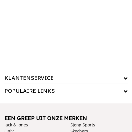
voorzien van verstelbare armleuningen, rugleuning en zithoogte, zodat je de stoel kunt
afstemmen op jouw voorkeuren. Of je nu op zoek bent naar een stijlvol design of een
meer basic, praktische stoel, wij hebben voor elke werkruimte de perfecte bureaustoel.
Ontdek vandaag nog ons assortiment bureaustoelen en verbeter je werkcomfort!
KLANTENSERVICE
POPULAIRE LINKS
EEN GREEP UIT ONZE MERKEN
Jack & Jones
Sjeng Sports
Only
Skechers