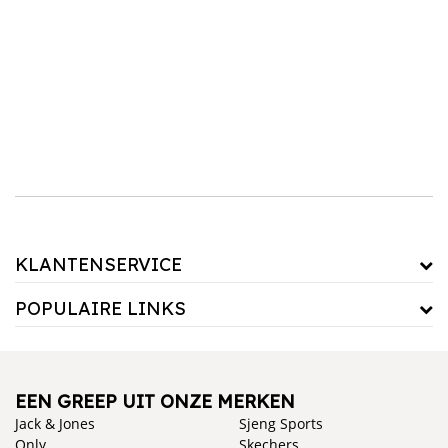
Onze collectie omvat zowel stoere als schattige opties, van baby sandalen tot sportieve
modellen voor oudere kinderen. Combineer deze sandalen met een
korte broek
of een
zwemshort
voor de ideale zomerse look. Of je nu kiest voor een paar stevige sandalen
jongens of iets luchtigers, de voeten van je kind blijven koel en comfortabel, zelfs op de
warmste dagen.
Sandalen voor zomerse dagen
Ontdek onze selectie van Shoesme sandalen en andere toonaangevende merken, en zorg
ervoor dat je kind stijlvol en goed beschermd de zomer ingaat. Shop vandaag nog en
geef je kind de perfecte sandalen voor elke gelegenheid!
KLANTENSERVICE
POPULAIRE LINKS
EEN GREEP UIT ONZE MERKEN
Jack & Jones
Sjeng Sports
Only
Skechers