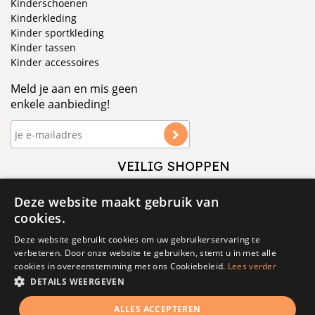
Kinderschoenen
Kinderkleding
Kinder sportkleding
Kinder tassen
Kinder accessoires
Meld je aan en mis geen
enkele aanbieding!
VEILIG SHOPPEN
VOLG ONS
Deze website maakt gebruik van
cookies.
Deze website gebruikt cookies om uw gebruikerservaring te
verbeteren. Door onze website te gebruiken, stemt u in met alle
cookies in overeenstemming met ons Cookiebeleid.
Lees verder
DETAILS WEERGEVEN
© 1877 - 2025 - V&D
ALLES ACCEPTEREN