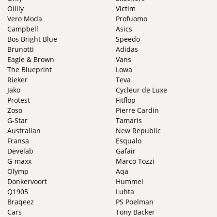
Oilily
Victim
Vero Moda
Profuomo
Campbell
Asics
Bos Bright Blue
Speedo
Brunotti
Adidas
Eagle & Brown
Vans
The Blueprint
Lowa
Rieker
Teva
Jako
Cycleur de Luxe
Protest
Fitflop
Zoso
Pierre Cardin
G-Star
Tamaris
Australian
New Republic
Fransa
Esqualo
Develab
Gafair
G-maxx
Marco Tozzi
Olymp
Aqa
Donkervoort
Hummel
Q1905
Luhta
Braqeez
PS Poelman
Cars
Tony Backer