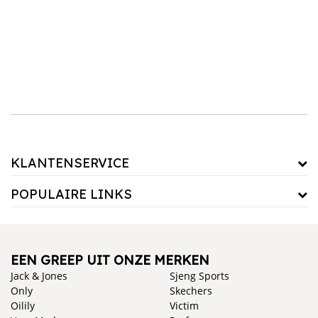
er ook slimme wekkers met ingebouwde radiostations, Bluetooth-functionaliteit en zelfs
gepersonaliseerde geluiden. Begin je dag met de perfecte wekker die jouw slaaproutine
ondersteunt.
KLANTENSERVICE
POPULAIRE LINKS
EEN GREEP UIT ONZE MERKEN
Jack & Jones
Sjeng Sports
Only
Skechers
Oilily
Victim