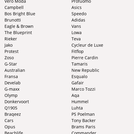
Vero Moda
Profuomo
Campbell
Asics
Bos Bright Blue
Speedo
Brunotti
Adidas
Eagle & Brown
Vans
The Blueprint
Lowa
Rieker
Teva
Jako
Cycleur de Luxe
Protest
Fitflop
Zoso
Pierre Cardin
G-Star
Tamaris
Australian
New Republic
Fransa
Esqualo
Develab
Gafair
G-maxx
Marco Tozzi
Olymp
Aqa
Donkervoort
Hummel
Q1905
Luhta
Braqeez
PS Poelman
Cars
Tony Backer
Opus
Brams Paris
Beachlife
Commander