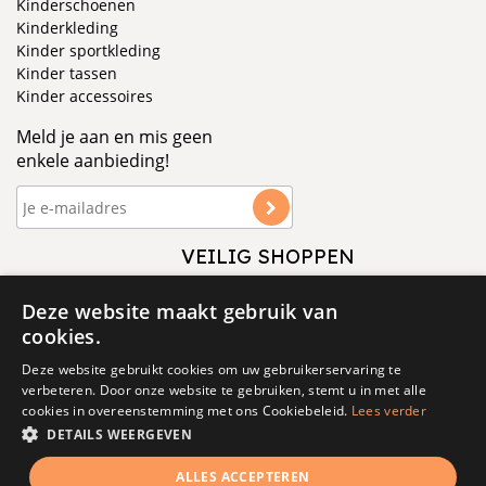
Kinderschoenen
Kinderkleding
Kinder sportkleding
Kinder tassen
Kinder accessoires
Meld je aan en mis geen
enkele aanbieding!
VEILIG SHOPPEN
VOLG ONS
Deze website maakt gebruik van
cookies.
Deze website gebruikt cookies om uw gebruikerservaring te
verbeteren. Door onze website te gebruiken, stemt u in met alle
cookies in overeenstemming met ons Cookiebeleid.
Lees verder
DETAILS WEERGEVEN
© 1877 - 2025 - V&D
ALLES ACCEPTEREN