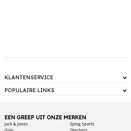
efficiënt ontwerp. Ontdek vandaag nog ons assortiment keukenkranen en geef je keuken
een stijlvolle upgrade!
KLANTENSERVICE
POPULAIRE LINKS
EEN GREEP UIT ONZE MERKEN
Jack & Jones
Sjeng Sports
Only
Skechers