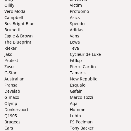
Oilily
Victim
Vero Moda
Profuomo
Campbell
Asics
Bos Bright Blue
Speedo
Brunotti
Adidas
Eagle & Brown
Vans
The Blueprint
Lowa
Rieker
Teva
Jako
Cycleur de Luxe
Protest
Fitflop
Zoso
Pierre Cardin
G-Star
Tamaris
Australian
New Republic
Fransa
Esqualo
Develab
Gafair
G-maxx
Marco Tozzi
Olymp
Aqa
Donkervoort
Hummel
Q1905
Luhta
Braqeez
PS Poelman
Cars
Tony Backer