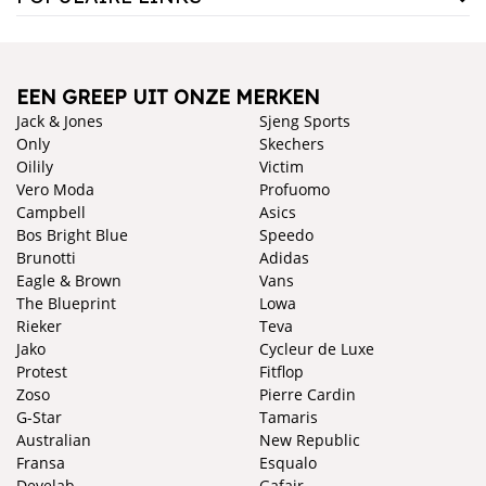
EEN GREEP UIT ONZE MERKEN
Jack & Jones
Sjeng Sports
Only
Skechers
Oilily
Victim
Vero Moda
Profuomo
Campbell
Asics
Bos Bright Blue
Speedo
Brunotti
Adidas
Eagle & Brown
Vans
The Blueprint
Lowa
Rieker
Teva
Jako
Cycleur de Luxe
Protest
Fitflop
Zoso
Pierre Cardin
G-Star
Tamaris
Australian
New Republic
Fransa
Esqualo
Develab
Gafair