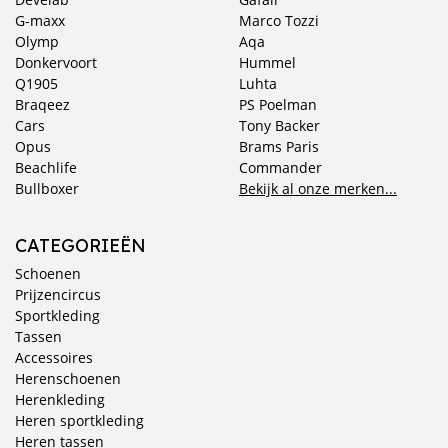
G-maxx
Marco Tozzi
Olymp
Aqa
Donkervoort
Hummel
Q1905
Luhta
Braqeez
PS Poelman
Cars
Tony Backer
Opus
Brams Paris
Beachlife
Commander
Bullboxer
Bekijk al onze merken...
CATEGORIEËN
Schoenen
Prijzencircus
Sportkleding
Tassen
Accessoires
Herenschoenen
Herenkleding
Heren sportkleding
Heren tassen