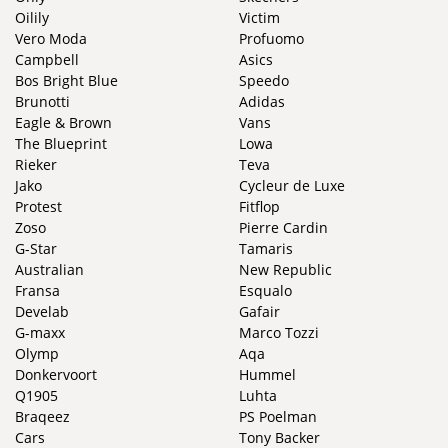
Oilily
Victim
Vero Moda
Profuomo
Campbell
Asics
Bos Bright Blue
Speedo
Brunotti
Adidas
Eagle & Brown
Vans
The Blueprint
Lowa
Rieker
Teva
Jako
Cycleur de Luxe
Protest
Fitflop
Zoso
Pierre Cardin
G-Star
Tamaris
Australian
New Republic
Fransa
Esqualo
Develab
Gafair
G-maxx
Marco Tozzi
Olymp
Aqa
Donkervoort
Hummel
Q1905
Luhta
Braqeez
PS Poelman
Cars
Tony Backer