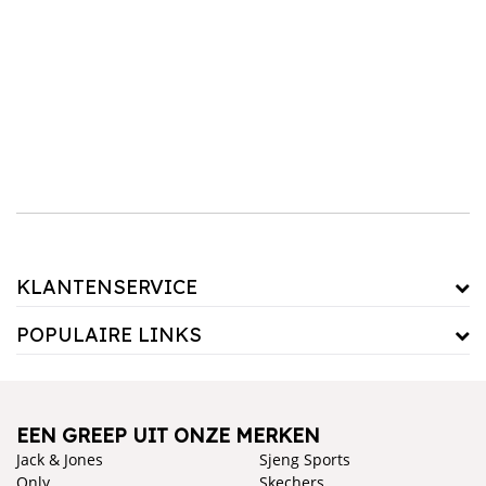
je kwaliteit en efficiëntie toe aan jouw keuken. Van multifunctionele kookapparatuur tot
handige kleine apparaten, wij hebben alles in huis om je te helpen bij elke stap in de
keuken. Kies voor apparatuur die past bij jouw kookstijl en ervaar hoe het jouw
kookplezier vergroot.
KLANTENSERVICE
POPULAIRE LINKS
EEN GREEP UIT ONZE MERKEN
Jack & Jones
Sjeng Sports
Only
Skechers